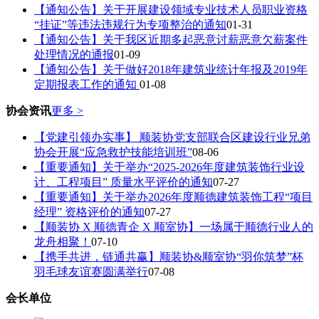
【通知公告】关于开展建设领域专业技术人员职业资格
“挂证”等违法违规行为专项整治的通知
01-31
【通知公告】关于我区近期多起恶意讨薪恶意欠薪案件
处理情况的通报
01-09
【通知公告】关于做好2018年建筑业统计年报及2019年
定期报表工作的通知
01-08
协会资讯
更多 >
【党建引领办实事】 顺装协党支部联合区建设行业兄弟
协会开展“应急救护技能培训班”
08-06
【重要通知】关于举办“2025-2026年度建筑装饰行业设
计、工程项目” 质量水平评价的通知
07-27
【重要通知】关于举办2026年度顺德建筑装饰工程“项目
经理” 资格评价的通知
07-27
【顺装协 X 顺德青企 X 顺室协】一场属于顺德行业人的
龙舟相聚！
07-10
【携手共进，链通共赢】顺装协&顺室协“羽你筑梦”杯
羽毛球友谊赛圆满举行
07-08
会长单位