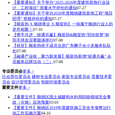
【重要通知】关于举办“2025-2026年度建筑装饰行业设
计、工程项目” 质量水平评价的通知
07-27
【重要通知】关于举办2026年度顺德建筑装饰工程“项目
经理” 资格评价的通知
07-27
【顺装协 X 顺德青企 X 顺室协】一场属于顺德行业人的
龙舟相聚！
07-10
【携手共进，链通共赢】顺装协&顺室协“羽你筑梦”杯
羽毛球友谊赛圆满举行
07-08
【祝贺】顺装协班子成员当选广东狮子会小龙服务队队
长
07-08
【融通产业链，聚力新发展】顺装协新增“链通共赢” 会
员服务品牌活动（二）
07-08
专业委员会
更多 >
社会责任委员会
建材专业委员会
家装专业委员会
质量技术委
员会
设计管理委员会
智能环保委员会
重要文件
更多 >
【重要文件】顺德区国土城建和水利局职能领域安全事
故（灾难）应急预案
03-01
【重要文件】顺德区2019年度建筑施工安全专项整治行
动工作实施方案
04-16