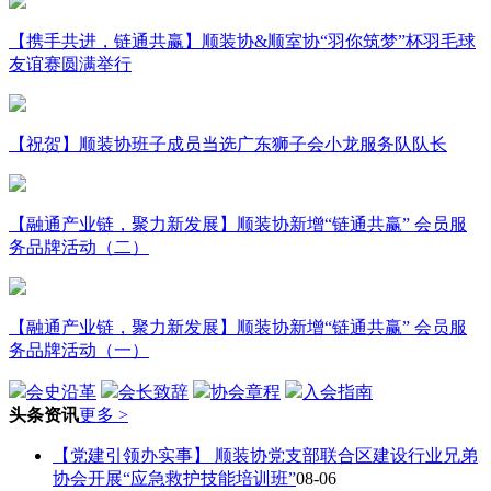
【携手共进，链通共赢】顺装协&顺室协“羽你筑梦”杯羽毛球
友谊赛圆满举行
【祝贺】顺装协班子成员当选广东狮子会小龙服务队队长
【融通产业链，聚力新发展】顺装协新增“链通共赢” 会员服
务品牌活动（二）
【融通产业链，聚力新发展】顺装协新增“链通共赢” 会员服
务品牌活动（一）
会史沿革
会长致辞
协会章程
入会指南
头条资讯
更多 >
【党建引领办实事】 顺装协党支部联合区建设行业兄弟
协会开展“应急救护技能培训班”
08-06