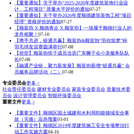
【重要通知】关于举办“2025-2026年度建筑装饰行业设
计、工程项目” 质量水平评价的通知
07-27
【重要通知】关于举办2026年度顺德建筑装饰工程“项目
经理” 资格评价的通知
07-27
【顺装协 X 顺德青企 X 顺室协】一场属于顺德行业人的
龙舟相聚！
07-10
【携手共进，链通共赢】顺装协&顺室协“羽你筑梦”杯
羽毛球友谊赛圆满举行
07-08
【祝贺】顺装协班子成员当选广东狮子会小龙服务队队
长
07-08
【融通产业链，聚力新发展】顺装协新增“链通共赢” 会
员服务品牌活动（二）
07-08
专业委员会
更多 >
社会责任委员会
建材专业委员会
家装专业委员会
质量技术委
员会
设计管理委员会
智能环保委员会
重要文件
更多 >
【重要文件】顺德区国土城建和水利局职能领域安全事
故（灾难）应急预案
03-01
【重要文件】顺德区2019年度建筑施工安全专项整治行
动工作实施方案
04-16