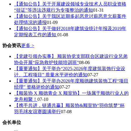
【通知公告】关于开展建设领域专业技术人员职业资格
“挂证”等违法违规行为专项整治的通知
01-31
【通知公告】关于我区近期多起恶意讨薪恶意欠薪案件
处理情况的通报
01-09
【通知公告】关于做好2018年建筑业统计年报及2019年
定期报表工作的通知
01-08
协会资讯
更多 >
【党建引领办实事】 顺装协党支部联合区建设行业兄弟
协会开展“应急救护技能培训班”
08-06
【重要通知】关于举办“2025-2026年度建筑装饰行业设
计、工程项目” 质量水平评价的通知
07-27
【重要通知】关于举办2026年度顺德建筑装饰工程“项目
经理” 资格评价的通知
07-27
【顺装协 X 顺德青企 X 顺室协】一场属于顺德行业人的
龙舟相聚！
07-10
【携手共进，链通共赢】顺装协&顺室协“羽你筑梦”杯
羽毛球友谊赛圆满举行
07-08
会长单位