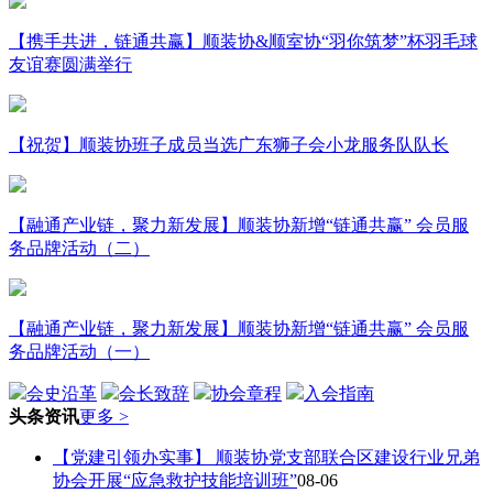
【携手共进，链通共赢】顺装协&顺室协“羽你筑梦”杯羽毛球
友谊赛圆满举行
【祝贺】顺装协班子成员当选广东狮子会小龙服务队队长
【融通产业链，聚力新发展】顺装协新增“链通共赢” 会员服
务品牌活动（二）
【融通产业链，聚力新发展】顺装协新增“链通共赢” 会员服
务品牌活动（一）
会史沿革
会长致辞
协会章程
入会指南
头条资讯
更多 >
【党建引领办实事】 顺装协党支部联合区建设行业兄弟
协会开展“应急救护技能培训班”
08-06