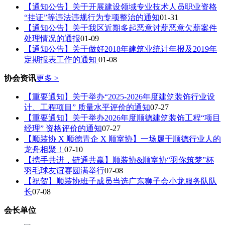
【通知公告】关于开展建设领域专业技术人员职业资格
“挂证”等违法违规行为专项整治的通知
01-31
【通知公告】关于我区近期多起恶意讨薪恶意欠薪案件
处理情况的通报
01-09
【通知公告】关于做好2018年建筑业统计年报及2019年
定期报表工作的通知
01-08
协会资讯
更多 >
【重要通知】关于举办“2025-2026年度建筑装饰行业设
计、工程项目” 质量水平评价的通知
07-27
【重要通知】关于举办2026年度顺德建筑装饰工程“项目
经理” 资格评价的通知
07-27
【顺装协 X 顺德青企 X 顺室协】一场属于顺德行业人的
龙舟相聚！
07-10
【携手共进，链通共赢】顺装协&顺室协“羽你筑梦”杯
羽毛球友谊赛圆满举行
07-08
【祝贺】顺装协班子成员当选广东狮子会小龙服务队队
长
07-08
会长单位