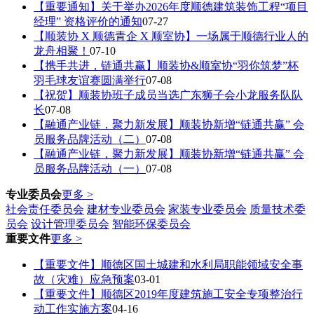
【重要通知】关于举办2026年度顺德建筑装饰工程“项目
经理” 资格评价的通知
07-27
【顺装协 X 顺德青企 X 顺室协】一场属于顺德行业人的
龙舟相聚！
07-10
【携手共进，链通共赢】顺装协&顺室协“羽你筑梦”杯
羽毛球友谊赛圆满举行
07-08
【祝贺】顺装协班子成员当选广东狮子会小龙服务队队
长
07-08
【融通产业链，聚力新发展】顺装协新增“链通共赢” 会
员服务品牌活动（二）
07-08
【融通产业链，聚力新发展】顺装协新增“链通共赢” 会
员服务品牌活动（一）
07-08
专业委员会
更多 >
社会责任委员会
建材专业委员会
家装专业委员会
质量技术委
员会
设计管理委员会
智能环保委员会
重要文件
更多 >
【重要文件】顺德区国土城建和水利局职能领域安全事
故（灾难）应急预案
03-01
【重要文件】顺德区2019年度建筑施工安全专项整治行
动工作实施方案
04-16