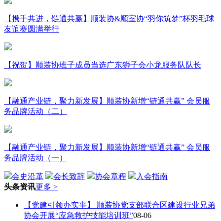
【携手共进，链通共赢】顺装协&顺室协“羽你筑梦”杯羽毛球
友谊赛圆满举行
【祝贺】顺装协班子成员当选广东狮子会小龙服务队队长
【融通产业链，聚力新发展】顺装协新增“链通共赢” 会员服
务品牌活动（二）
【融通产业链，聚力新发展】顺装协新增“链通共赢” 会员服
务品牌活动（一）
会史沿革
会长致辞
协会章程
入会指南
头条资讯
更多 >
【党建引领办实事】 顺装协党支部联合区建设行业兄弟
协会开展“应急救护技能培训班”
08-06