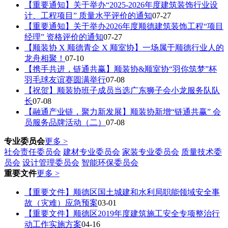
【重要通知】关于举办“2025-2026年度建筑装饰行业设
计、工程项目” 质量水平评价的通知
07-27
【重要通知】关于举办2026年度顺德建筑装饰工程“项目
经理” 资格评价的通知
07-27
【顺装协 X 顺德青企 X 顺室协】一场属于顺德行业人的
龙舟相聚！
07-10
【携手共进，链通共赢】顺装协&顺室协“羽你筑梦”杯
羽毛球友谊赛圆满举行
07-08
【祝贺】顺装协班子成员当选广东狮子会小龙服务队队
长
07-08
【融通产业链，聚力新发展】顺装协新增“链通共赢” 会
员服务品牌活动（二）
07-08
专业委员会
更多 >
社会责任委员会
建材专业委员会
家装专业委员会
质量技术委
员会
设计管理委员会
智能环保委员会
重要文件
更多 >
【重要文件】顺德区国土城建和水利局职能领域安全事
故（灾难）应急预案
03-01
【重要文件】顺德区2019年度建筑施工安全专项整治行
动工作实施方案
04-16