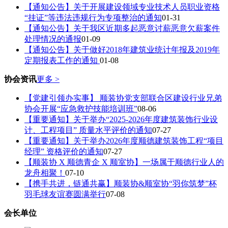
【通知公告】关于开展建设领域专业技术人员职业资格
“挂证”等违法违规行为专项整治的通知
01-31
【通知公告】关于我区近期多起恶意讨薪恶意欠薪案件
处理情况的通报
01-09
【通知公告】关于做好2018年建筑业统计年报及2019年
定期报表工作的通知
01-08
协会资讯
更多 >
【党建引领办实事】 顺装协党支部联合区建设行业兄弟
协会开展“应急救护技能培训班”
08-06
【重要通知】关于举办“2025-2026年度建筑装饰行业设
计、工程项目” 质量水平评价的通知
07-27
【重要通知】关于举办2026年度顺德建筑装饰工程“项目
经理” 资格评价的通知
07-27
【顺装协 X 顺德青企 X 顺室协】一场属于顺德行业人的
龙舟相聚！
07-10
【携手共进，链通共赢】顺装协&顺室协“羽你筑梦”杯
羽毛球友谊赛圆满举行
07-08
会长单位