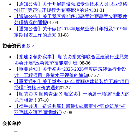
【通知公告】关于开展建设领域专业技术人员职业资格
“挂证”等违法违规行为专项整治的通知
01-31
【通知公告】关于我区近期多起恶意讨薪恶意欠薪案件
处理情况的通报
01-09
【通知公告】关于做好2018年建筑业统计年报及2019年
定期报表工作的通知
01-08
协会资讯
更多 >
【党建引领办实事】 顺装协党支部联合区建设行业兄弟
协会开展“应急救护技能培训班”
08-06
【重要通知】关于举办“2025-2026年度建筑装饰行业设
计、工程项目” 质量水平评价的通知
07-27
【重要通知】关于举办2026年度顺德建筑装饰工程“项目
经理” 资格评价的通知
07-27
【顺装协 X 顺德青企 X 顺室协】一场属于顺德行业人的
龙舟相聚！
07-10
【携手共进，链通共赢】顺装协&顺室协“羽你筑梦”杯
羽毛球友谊赛圆满举行
07-08
会长单位