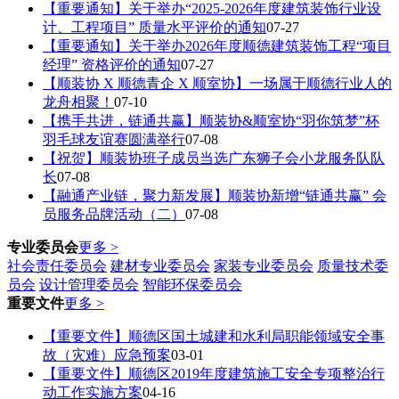
【重要通知】关于举办“2025-2026年度建筑装饰行业设
计、工程项目” 质量水平评价的通知
07-27
【重要通知】关于举办2026年度顺德建筑装饰工程“项目
经理” 资格评价的通知
07-27
【顺装协 X 顺德青企 X 顺室协】一场属于顺德行业人的
龙舟相聚！
07-10
【携手共进，链通共赢】顺装协&顺室协“羽你筑梦”杯
羽毛球友谊赛圆满举行
07-08
【祝贺】顺装协班子成员当选广东狮子会小龙服务队队
长
07-08
【融通产业链，聚力新发展】顺装协新增“链通共赢” 会
员服务品牌活动（二）
07-08
专业委员会
更多 >
社会责任委员会
建材专业委员会
家装专业委员会
质量技术委
员会
设计管理委员会
智能环保委员会
重要文件
更多 >
【重要文件】顺德区国土城建和水利局职能领域安全事
故（灾难）应急预案
03-01
【重要文件】顺德区2019年度建筑施工安全专项整治行
动工作实施方案
04-16