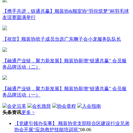
【携手共进，链通共赢】顺装协&顺室协“羽你筑梦”杯羽毛球
友谊赛圆满举行
【祝贺】顺装协班子成员当选广东狮子会小龙服务队队长
【融通产业链，聚力新发展】顺装协新增“链通共赢” 会员服
务品牌活动（二）
【融通产业链，聚力新发展】顺装协新增“链通共赢” 会员服
务品牌活动（一）
会史沿革
会长致辞
协会章程
入会指南
头条资讯
更多 >
【党建引领办实事】 顺装协党支部联合区建设行业兄弟
协会开展“应急救护技能培训班”
08-06