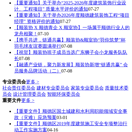
【重要通知】关于举办“2025-2026年度建筑装饰行业设
计、工程项目” 质量水平评价的通知
07-27
【重要通知】关于举办2026年度顺德建筑装饰工程“项目
经理” 资格评价的通知
07-27
【顺装协 X 顺德青企 X 顺室协】一场属于顺德行业人的
龙舟相聚！
07-10
【携手共进，链通共赢】顺装协&顺室协“羽你筑梦”杯
羽毛球友谊赛圆满举行
07-08
【祝贺】顺装协班子成员当选广东狮子会小龙服务队队
长
07-08
【融通产业链，聚力新发展】顺装协新增“链通共赢” 会
员服务品牌活动（二）
07-08
专业委员会
更多 >
社会责任委员会
建材专业委员会
家装专业委员会
质量技术委
员会
设计管理委员会
智能环保委员会
重要文件
更多 >
【重要文件】顺德区国土城建和水利局职能领域安全事
故（灾难）应急预案
03-01
【重要文件】顺德区2019年度建筑施工安全专项整治行
动工作实施方案
04-16