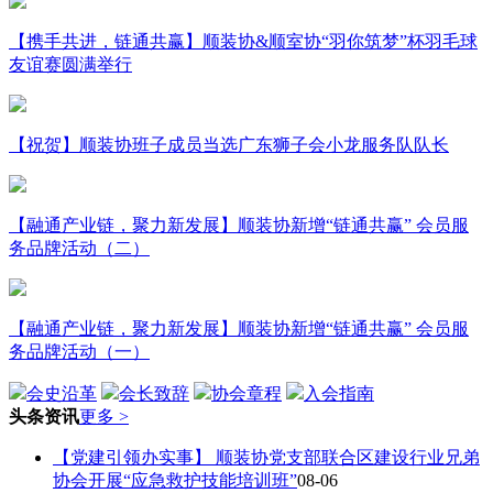
【携手共进，链通共赢】顺装协&顺室协“羽你筑梦”杯羽毛球
友谊赛圆满举行
【祝贺】顺装协班子成员当选广东狮子会小龙服务队队长
【融通产业链，聚力新发展】顺装协新增“链通共赢” 会员服
务品牌活动（二）
【融通产业链，聚力新发展】顺装协新增“链通共赢” 会员服
务品牌活动（一）
会史沿革
会长致辞
协会章程
入会指南
头条资讯
更多 >
【党建引领办实事】 顺装协党支部联合区建设行业兄弟
协会开展“应急救护技能培训班”
08-06