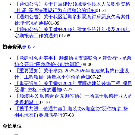
【通知公告】关于开展建设领域专业技术人员职业资格
“挂证”等违法违规行为专项整治的通知
01-31
【通知公告】关于我区近期多起恶意讨薪恶意欠薪案件
处理情况的通报
01-09
【通知公告】关于做好2018年建筑业统计年报及2019年
定期报表工作的通知
01-08
协会资讯
更多 >
【党建引领办实事】 顺装协党支部联合区建设行业兄弟
协会开展“应急救护技能培训班”
08-06
【重要通知】关于举办“2025-2026年度建筑装饰行业设
计、工程项目” 质量水平评价的通知
07-27
【重要通知】关于举办2026年度顺德建筑装饰工程“项目
经理” 资格评价的通知
07-27
【顺装协 X 顺德青企 X 顺室协】一场属于顺德行业人的
龙舟相聚！
07-10
【携手共进，链通共赢】顺装协&顺室协“羽你筑梦”杯
羽毛球友谊赛圆满举行
07-08
会长单位